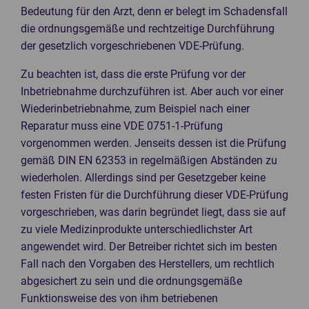
Bedeutung für den Arzt, denn er belegt im Schadensfall
die ordnungsgemäße und rechtzeitige Durchführung
der gesetzlich vorgeschriebenen VDE-Prüfung.
Zu beachten ist, dass die erste Prüfung vor der
Inbetriebnahme durchzuführen ist. Aber auch vor einer
Wiederinbetriebnahme, zum Beispiel nach einer
Reparatur muss eine VDE 0751-1-Prüfung
vorgenommen werden. Jenseits dessen ist die Prüfung
gemäß DIN EN 62353 in regelmäßigen Abständen zu
wiederholen. Allerdings sind per Gesetzgeber keine
festen Fristen für die Durchführung dieser VDE-Prüfung
vorgeschrieben, was darin begründet liegt, dass sie auf
zu viele Medizinprodukte unterschiedlichster Art
angewendet wird. Der Betreiber richtet sich im besten
Fall nach den Vorgaben des Herstellers, um rechtlich
abgesichert zu sein und die ordnungsgemäße
Funktionsweise des von ihm betriebenen