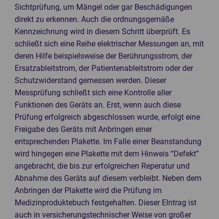
Sichtprüfung, um Mängel oder gar Beschädigungen
direkt zu erkennen. Auch die ordnungsgemäße
Kennzeichnung wird in diesem Schritt überprüft. Es
schließt sich eine Reihe elektrischer Messungen an, mit
deren Hilfe beispielsweise der Berührungsstrom, der
Ersatzableitstrom, der Patientenableitstrom oder der
Schutzwiderstand gemessen werden. Dieser
Messprüfung schließt sich eine Kontrolle aller
Funktionen des Geräts an. Erst, wenn auch diese
Prüfung erfolgreich abgeschlossen wurde, erfolgt eine
Freigabe des Geräts mit Anbringen einer
entsprechenden Plakette. Im Falle einer Beanstandung
wird hingegen eine Plakette mit dem Hinweis “Defekt”
angebracht, die bis zur erfolgreichen Reperatur und
Abnahme des Geräts auf diesem verbleibt. Neben dem
Anbringen der Plakette wird die Prüfung im
Medizinproduktebuch festgehalten. Dieser EIntrag ist
auch in versicherungstechnischer Weise von großer