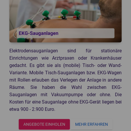
Knochendichtemessgeräte
Mammographiegeräte
CT-Geräte
Mobile Röntgengeräte
Patientenmonitore
Röntgendetektoren
POCT-Geräte
Speicherfolienscanner
Endoskope
Veterinär Röntgengeräte
3D-Drucker Dental
Elektrodensauganlagen sind für stationäre
Einrichtungen wie Arztpraxen oder Krankenhäuser
gedacht. Es gibt sie als (mobile) Tisch- oder Wand-
Variante. Mobile Tisch-Sauganlagen bzw. EKG-Wagen
mit Rollen erlauben das Verlegen der Anlage in andere
Räume. Sie haben die Wahl zwischen EKG-
Sauganlagen mit Vakuumpumpe oder ohne. Die
Kosten für eine Sauganlage ohne EKG-Gerät liegen bei
etwa 900 - 2.900 Euro.
ANGEBOTE EINHOLEN
MEHR ERFAHREN