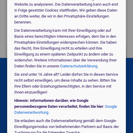
Website zu analysieren. Die Datenverarbeitung kann auch erst
Angebote für
EKG-Geräte
vom digitalen
in Folge gesetzter Cookies stattfinden. Wir geben diese Daten
Marktführer.
an Dritte weiter, die wir in den Privatsphäre-Einstellungen
benennen.
Individuell für Ihre Praxis.
Die Datenverarbeitung kann mit Ihrer Einwilligung oder auf
Basis eines berechtigten Interesses erfolgen, dem Sie in den
Privatsphäre-Einstellungen widersprechen können. Sie haben
das Recht, Ihre Einwilligung nicht zu erteilen und Ihre
Jetzt kostenlos anfragen!
Einwilligung zu einem späteren Zeitpunkt zu ändern oder zu
widerrufen. Weitere Informationen über die Verwendung Ihrer
Daten finden Sie in unserer
Datenschutzerklärung
.
Suchen Sie für eine Praxis, eine Klinik oder
Sie sind unter 16 Jahre alt? Leider dürfen Sie in diesen Service
ein MVZ?
nicht selbst einwilligen, um diese Inhalte zu sehen. Bitten Sie
Ihre Eltern oder Erziehungsberechtigten, in den Service mit
Ihnen einzuwilligen!
medical_services
Praxis
Hinweis: Informationen darüber, wie Google
personenbezogene Daten verarbeitet, finden Sie hier
:
Google
Datenverantwortung .
Sie erlauben auch die Datenverarbeitung gemäß dem Google-
domain
Klinik / MVZ
Einwilligungsmodus von teilnehmenden Partnern auf Basis der
Zustimmung für die folgenden Zwecke: