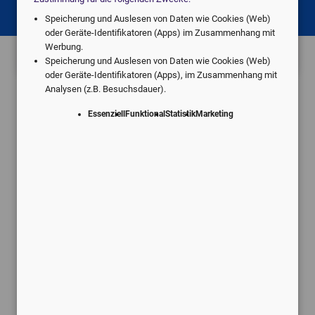
Speicherung und Auslesen von Daten wie Cookies (Web)
local_hospital
Etwas anderes
oder Geräte-Identifikatoren (Apps) im Zusammenhang mit
Werbung.
Speicherung und Auslesen von Daten wie Cookies (Web)
oder Geräte-Identifikatoren (Apps), im Zusammenhang mit
Analysen (z.B. Besuchsdauer).
Essenziell
Funktional
Statistik
Marketing
Angebote vom digitalen Marktführer.
Individuell für Ihre Praxis.
Schneller Service
Kostenlose Rückmeldung innerhalb