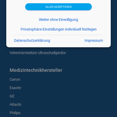
Gebrauchte Ultraschallgeräte
ALLES AKZEPTIEREN
Gynäkologie Ultraschallgeräte
Mobile Hand Ultraschallgeräte
Weiter ohne Einwilligung
Tragbare Ultraschallgeräte
Privatsphäre-Einstellungen individuell festlegen
Trächtigkeitsdiagnosegeräte
Datenschutzerklärung
Impressum
Ultraschallsonden
Veterinärmedizin Ultraschallgeräte
Medizintechnikhersteller
Canon
Esaote
GE
Hitachi
Philips