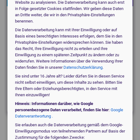
Website zu analysieren. Die Datenverarbeitung kann auch erst
in Folge gesetzter Cookies stattfinden. Wir geben diese Daten
an Dritte weiter, die wir in den Privatsphäre-Einstellungen
Suchen Sie für eine Praxis, eine Klinik oder ein
benennen.
MVZ?
Die Datenverarbeitung kann mit Ihrer Einwilligung oder auf
Basis eines berechtigten Interesses erfolgen, dem Sie in den
Privatsphäre-Einstellungen widersprechen können. Sie haben
medical_services
Praxis
das Recht, Ihre Einwilligung nicht zu erteilen und Ihre
Einwilligung zu einem späteren Zeitpunkt zu ändern oder zu
widerrufen. Weitere Informationen über die Verwendung Ihrer
Daten finden Sie in unserer
Datenschutzerklärung
.
domain
Klinik / MVZ
Sie sind unter 16 Jahre alt? Leider dürfen Sie in diesen Service
nicht selbst einwilligen, um diese Inhalte zu sehen. Bitten Sie
Ihre Eltern oder Erziehungsberechtigten, in den Service mit
local_hospital
Etwas anderes
Ihnen einzuwilligen!
Hinweis: Informationen darüber, wie Google
personenbezogene Daten verarbeitet, finden Sie hier
:
Google
Datenverantwortung .
Sie erlauben auch die Datenverarbeitung gemäß dem Google-
Einwilligungsmodus von teilnehmenden Partnern auf Basis der
Zustimmung für die folgenden Zwecke: