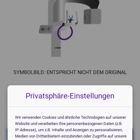
Knochendichtemessgeräte
Mammographiegeräte
CT-Geräte
Mobile Röntgengeräte
Patientenmonitore
Röntgendetektoren
POCT-Geräte
Speicherfolienscanner
Endoskope
Veterinär Röntgengeräte
3D-Drucker Dental
SYMBOLBILD: ENTSPRICHT NICHT DEM ORIGINAL
Privatsphäre-Einstellungen
Jetzt kostenlos anfragen!
Ich helfe Ihnen gerne.
Christoph Bartram, Geschäftsführung
Wir verwenden Cookies und ähnliche Technologien auf unserer
Website und verarbeiten Ihre personenbezogenen Daten (z.B.
IP-Adresse), um z.B. Inhalte und Anzeigen zu personalisieren,
Jetzt kostenlos anfragen!
Medien von Drittanbietern einzubinden oder Zugriffe auf unsere