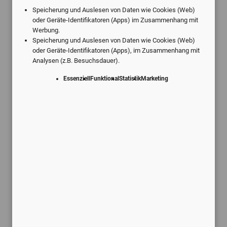
Speicherung und Auslesen von Daten wie Cookies (Web)
oder Geräte-Identifikatoren (Apps) im Zusammenhang mit
Angebote vom digitalen Marktführer.
Werbung.
Individuell für Ihre Praxis.
Speicherung und Auslesen von Daten wie Cookies (Web)
oder Geräte-Identifikatoren (Apps), im Zusammenhang mit
Analysen (z.B. Besuchsdauer).
Essenziell
Funktional
Statistik
Marketing
Schneller Service
Kostenlose Rückmeldung innerhalb
von 24 Stunden