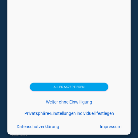
Mobile Hand Ultraschallgeräte
Tragbare Ultraschallgeräte
Trächtigkeitsdiagnosegeräte
Ultraschallsonden
Veterinärmedizin Ultraschallgeräte
Medizintechnikhersteller
Canon
Esaote
ALLES AKZEPTIEREN
GE
Weiter ohne Einwilligung
Hitachi
Privatsphäre-Einstellungen individuell festlegen
Philips
Samsung
Datenschutzerklärung
Impressum
Siemens