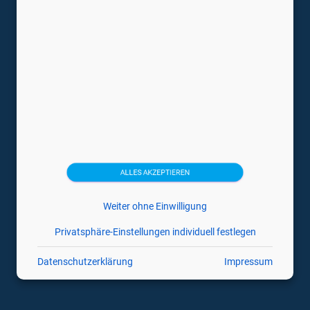
Tragbare Ultraschallgeräte
Trächtigkeitsdiagnosegeräte
Ultraschallsonden
Veterinärmedizin Ultraschallgeräte
Medizintechnikhersteller
Canon
Esaote
ALLES AKZEPTIEREN
GE
Weiter ohne Einwilligung
Hitachi
Privatsphäre-Einstellungen individuell festlegen
Philips
Samsung
Datenschutzerklärung
Impressum
Siemens