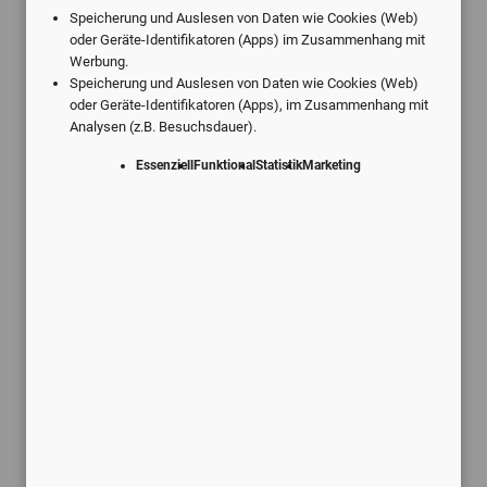
Speicherung und Auslesen von Daten wie Cookies (Web)
oder Geräte-Identifikatoren (Apps) im Zusammenhang mit
Werbung.
Speicherung und Auslesen von Daten wie Cookies (Web)
Angebote vom digitalen Marktführer.
oder Geräte-Identifikatoren (Apps), im Zusammenhang mit
Analysen (z.B. Besuchsdauer).
Individuell für Ihre Praxis.
Essenziell
Funktional
Statistik
Marketing
Schneller Service
Kostenlose Rückmeldung innerhalb
von 24 Stunden