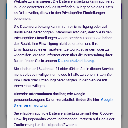
Website zu analysieren. Die Datenverarbeitung kann auch erst
in Folge gesetzter Cookies stattfinden. Wir geben diese Daten
Jetzt kostenlos anfragen!
an Dritte weiter, die wir in den Privatsphäre-Einstellungen
benennen.
Die Datenverarbeitung kann mit Ihrer Einwilligung oder auf
Suchen Sie für eine Praxis, eine Klinik oder ein
Basis eines berechtigten Interesses erfolgen, dem Sie in den
MVZ?
Privatsphäre-Einstellungen widersprechen können. Sie haben
das Recht, Ihre Einwilligung nicht zu erteilen und Ihre
Einwilligung zu einem späteren Zeitpunkt zu ändern oder zu
medical_services
Praxis
widerrufen. Weitere Informationen über die Verwendung Ihrer
Daten finden Sie in unserer
Datenschutzerklärung
.
Sie sind unter 16 Jahre alt? Leider dürfen Sie in diesen Service
nicht selbst einwilligen, um diese Inhalte zu sehen. Bitten Sie
domain
Klinik / MVZ
Ihre Eltern oder Erziehungsberechtigten, in den Service mit
Ihnen einzuwilligen!
Hinweis: Informationen darüber, wie Google
local_hospital
personenbezogene Daten verarbeitet, finden Sie hier
:
Google
Etwas anderes
Datenverantwortung .
Sie erlauben auch die Datenverarbeitung gemäß dem Google-
Einwilligungsmodus von teilnehmenden Partnern auf Basis der
Zustimmung für die folgenden Zwecke: