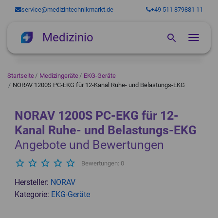
service@medizintechnikmarkt.de
+49 511 879881 11
Medizinio
search
Naviga
Medizingeräte
Startseite
Medizingeräte
EKG-Geräte
NORAV 1200S PC-EKG für 12-Kanal Ruhe- und Belastungs-EKG
Software
Ultraschallgeräte
Services für Arztpraxen
Röntgengeräte
Online-Terminkalender
Gebrauchte Ultraschallgeräte
NORAV
1200S PC-EKG für 12-
So funktioniert's
EKG-Geräte
Praxissoftware
Praxisfinanzierung
Gynäkologie Ultraschallgeräte
Angiographiegeräte
Kanal Ruhe- und Belastungs-EKG
Über uns
Instrumentenaufbereitung
Medizingeräte Finanzierung
Hand Ultraschallgeräte
C-Bogen
12 Kanal EKG-Geräte
Zahnarztsoftware
Angebote und Bewertungen
Blog
MRT-Geräte
Tragbare Ultraschallgeräte
Dental-Röntgengeräte
Belastungs-EKG
Autoklaven und Sterilisatoren
star_outline
star_outline
star_outline
star_outline
star_outline
Bewertungen: 0
person
Behandlungsstühle
Login
Trächtigkeitsdiagnosegeräte
Durchleuchtungsgeräte
Langzeit-EKG
Thermodesinfektoren
Offene MRT-Geräte
Hersteller:
NORAV
Medizinische Laser
Ultraschallsonden
Gebraucht
Ruhe-EKG
Steckbeckenspüler
MRT Spulen
Dentale Behandlungseinheiten
Kategorie:
EKG-Geräte
Stoßwellengeräte
Ultraschall Veterinärmedizin
Hersteller
Sauganlagen
Gynäkologische Stühle