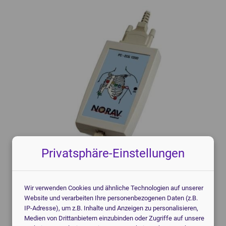
Knochendichtemessgeräte
Mammographiegeräte
CT-Geräte
Mobile Röntgengeräte
Patientenmonitore
Röntgendetektoren
POCT-Geräte
Speicherfolienscanner
Endoskope
Veterinär Röntgengeräte
3D-Drucker Dental
Privatsphäre-Einstellungen
Jetzt kostenlos anfragen!
Wir verwenden Cookies und ähnliche Technologien auf unserer
Ich helfe Ihnen gerne.
Website und verarbeiten Ihre personenbezogenen Daten (z.B.
Christoph Bartram, Geschäftsführung
IP-Adresse), um z.B. Inhalte und Anzeigen zu personalisieren,
Medien von Drittanbietern einzubinden oder Zugriffe auf unsere