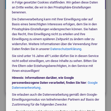
Jetzt kostenlos anfragen!
in Folge gesetzter Cookies stattfinden. Wir geben diese Daten
an Dritte weiter, die wir in den Privatsphäre-Einstellungen
benennen.
Suchen Sie für eine Praxis, eine Klinik oder ein
Die Datenverarbeitung kann mit Ihrer Einwilligung oder auf
Basis eines berechtigten Interesses erfolgen, dem Sie in den
MVZ?
Privatsphäre-Einstellungen widersprechen können. Sie haben
das Recht, Ihre Einwilligung nicht zu erteilen und Ihre
Einwilligung zu einem späteren Zeitpunkt zu ändern oder zu
medical_services
Praxis
widerrufen. Weitere Informationen über die Verwendung Ihrer
Daten finden Sie in unserer
Datenschutzerklärung
.
Sie sind unter 16 Jahre alt? Leider dürfen Sie in diesen Service
domain
Klinik / MVZ
nicht selbst einwilligen, um diese Inhalte zu sehen. Bitten Sie
Ihre Eltern oder Erziehungsberechtigten, in den Service mit
Ihnen einzuwilligen!
Hinweis: Informationen darüber, wie Google
local_hospital
Etwas anderes
personenbezogene Daten verarbeitet, finden Sie hier
:
Google
Datenverantwortung .
Sie erlauben auch die Datenverarbeitung gemäß dem Google-
Einwilligungsmodus von teilnehmenden Partnern auf Basis der
Zustimmung für die folgenden Zwecke: