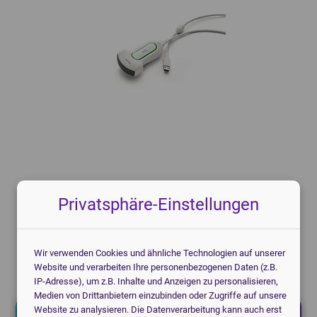
Knochendichtemessgeräte
Mammographiegeräte
CT-Geräte
Mobile Röntgengeräte
Patientenmonitore
Röntgendetektoren
POCT-Geräte
Speicherfolienscanner
Endoskope
Veterinär Röntgengeräte
3D-Drucker Dental
Privatsphäre-Einstellungen
Jetzt kostenlos anfragen!
Wir verwenden Cookies und ähnliche Technologien auf unserer
Ich helfe Ihnen gerne.
Website und verarbeiten Ihre personenbezogenen Daten (z.B.
Christoph Bartram, Geschäftsführung
IP-Adresse), um z.B. Inhalte und Anzeigen zu personalisieren,
Medien von Drittanbietern einzubinden oder Zugriffe auf unsere
Website zu analysieren. Die Datenverarbeitung kann auch erst