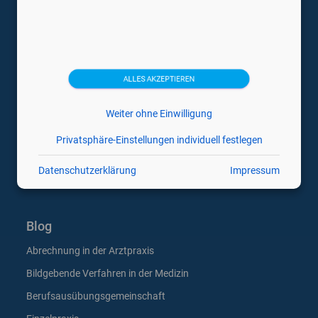
Medizintechnikhersteller
Canon
Esaote
ALLES AKZEPTIEREN
GE
Hitachi
Weiter ohne Einwilligung
Philips
Privatsphäre-Einstellungen individuell festlegen
Samsung
Datenschutzerklärung
Impressum
Siemens
Blog
Abrechnung in der Arztpraxis
Bildgebende Verfahren in der Medizin
Berufsausübungsgemeinschaft