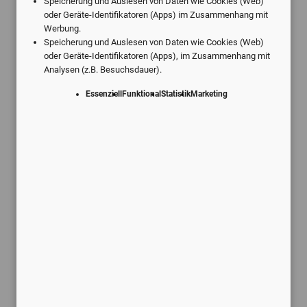
Speicherung und Auslesen von Daten wie Cookies (Web)
oder Geräte-Identifikatoren (Apps) im Zusammenhang mit
Werbung.
Speicherung und Auslesen von Daten wie Cookies (Web)
Angebote vom digitalen Marktführer.
oder Geräte-Identifikatoren (Apps), im Zusammenhang mit
Individuell für Ihre Praxis.
Analysen (z.B. Besuchsdauer).
Essenziell
Funktional
Statistik
Marketing
Schneller Service
Kostenlose Rückmeldung innerhalb
von 24 Stunden