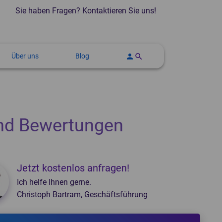
Sie haben Fragen? Kontaktieren Sie uns!
Über uns
Blog
person
search
strumentenaufbereitung
oßwellengeräte
Autoklaven und Sterilisatoren
Thermodesinfektoren
CT-Geräte
Steckbeckenspüler
nd Bewertungen
Jetzt kostenlos anfragen!
Ich helfe Ihnen gerne.
Christoph Bartram, Geschäftsführung