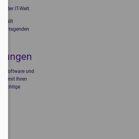
en der IT-Welt.
rfüllt
s überragenden
hrungen
hre Software und
ung mit Ihren
s richtige