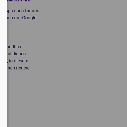
n sprechen für uns:
Sternen auf Google
ell in Ihrer
ch und dienen
iert, in diesem
er Ihnen neuere