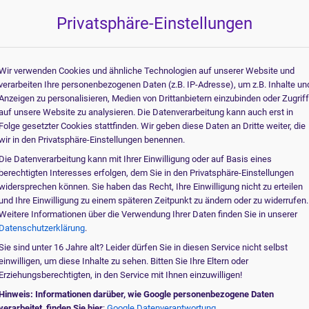
Beantworten Sie einige 
när Röntgengeräte
Privatsphäre-Einstellungen
60% Complete
Für welch
Wir verwenden Cookies und ähnliche Technologien auf unserer Website und
verarbeiten Ihre personenbezogenen Daten (z.B. IP-Adresse), um z.B. Inhalte un
Allgemeinmedizin
Anzeigen zu personalisieren, Medien von Drittanbietern einzubinden oder Zugrif
auf unsere Website zu analysieren. Die Datenverarbeitung kann auch erst in
Innere Medizin
Folge gesetzter Cookies stattfinden. Wir geben diese Daten an Dritte weiter, die
wir in den Privatsphäre-Einstellungen benennen.
Kardiologie
Die Datenverarbeitung kann mit Ihrer Einwilligung oder auf Basis eines
berechtigten Interesses erfolgen, dem Sie in den Privatsphäre-Einstellungen
Arbeitsmedizin
widersprechen können. Sie haben das Recht, Ihre Einwilligung nicht zu erteilen
und Ihre Einwilligung zu einem späteren Zeitpunkt zu ändern oder zu widerrufen.
Sportmedizin
Weitere Informationen über die Verwendung Ihrer Daten finden Sie in unserer
Datenschutzerklärung
.
Orthopädie
Sie sind unter 16 Jahre alt? Leider dürfen Sie in diesen Service nicht selbst
Veterinärmedizin
einwilligen, um diese Inhalte zu sehen. Bitten Sie Ihre Eltern oder
Erziehungsberechtigten, in den Service mit Ihnen einzuwilligen!
Andere Anwendu
Hinweis: Informationen darüber, wie Google personenbezogene Daten
verarbeitet, finden Sie hier
:
Google Datenverantwortung .