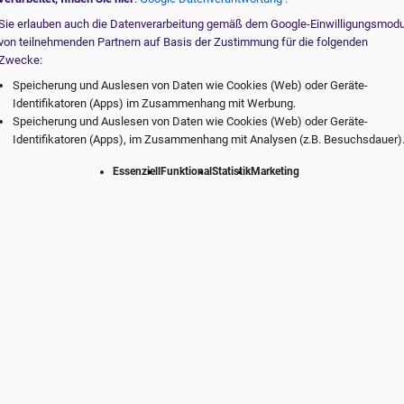
Sie erlauben auch die Datenverarbeitung gemäß dem Google-Einwilligungsmod
von teilnehmenden Partnern auf Basis der Zustimmung für die folgenden
Zwecke:
Speicherung und Auslesen von Daten wie Cookies (Web) oder Geräte-
Identifikatoren (Apps) im Zusammenhang mit Werbung.
Speicherung und Auslesen von Daten wie Cookies (Web) oder Geräte-
Identifikatoren (Apps), im Zusammenhang mit Analysen (z.B. Besuchsdauer)
Essenziell
Funktional
Statistik
Marketing
te vom digitalen Marktführer. Individuell f
Praxis.
rvice
Erfolg durch Erfahrung
Der digi