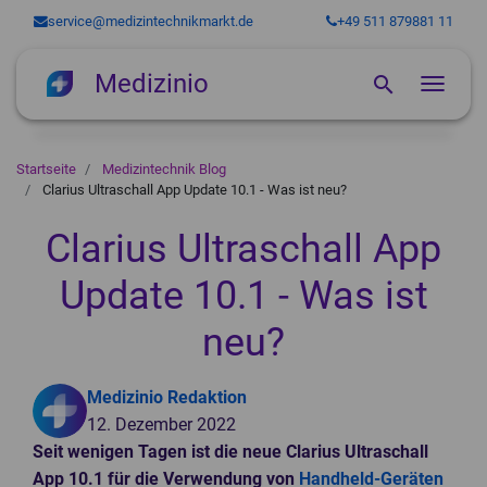
service@medizintechnikmarkt.de
+49 511 879881 11
Medizinio
search
Naviga
Medizingeräte
Startseite
Medizintechnik Blog
Clarius Ultraschall App Update 10.1 - Was ist neu?
Software
Ultraschallgeräte
Services für Arztpraxen
Röntgengeräte
Online-Terminkalender
Gebrauchte Ultraschallgeräte
Clarius Ultraschall App
So funktioniert's
EKG-Geräte
Praxissoftware
Praxisfinanzierung
Gynäkologie Ultraschallgeräte
Angiographiegeräte
Update 10.1 - Was ist
Über uns
Instrumentenaufbereitung
Medizingeräte Finanzierung
Hand Ultraschallgeräte
C-Bogen
12 Kanal EKG-Geräte
Zahnarztsoftware
neu?
Blog
MRT-Geräte
Tragbare Ultraschallgeräte
Dental-Röntgengeräte
Belastungs-EKG
Autoklaven und Sterilisatoren
person
Behandlungsstühle
Login
Trächtigkeitsdiagnosegeräte
Durchleuchtungsgeräte
Langzeit-EKG
Thermodesinfektoren
Offene MRT-Geräte
Medizinio Redaktion
Medizinische Laser
Ultraschallsonden
Gebraucht
Ruhe-EKG
Steckbeckenspüler
MRT Spulen
Dentale Behandlungseinheiten
12. Dezember 2022
Seit wenigen Tagen ist die neue Clarius Ultraschall
Stoßwellengeräte
Ultraschall Veterinärmedizin
Hersteller
Sauganlagen
Gynäkologische Stühle
App 10.1 für die Verwendung von
Handheld-Geräten