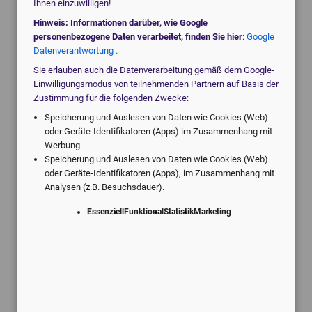
Ihnen einzuwilligen!
Hinweis: Informationen darüber, wie Google
personenbezogene Daten verarbeitet, finden Sie hier
:
Google
Datenverantwortung .
Sie erlauben auch die Datenverarbeitung gemäß dem Google-
Einwilligungsmodus von teilnehmenden Partnern auf Basis der
Zustimmung für die folgenden Zwecke:
Speicherung und Auslesen von Daten wie Cookies (Web)
oder Geräte-Identifikatoren (Apps) im Zusammenhang mit
Werbung.
Speicherung und Auslesen von Daten wie Cookies (Web)
oder Geräte-Identifikatoren (Apps), im Zusammenhang mit
Analysen (z.B. Besuchsdauer).
Essenziell
Funktional
Statistik
Marketing
Jedes
Handheld-Ultraschallgerät kann sich
ab sofort
durch eine einfache Berührung auf einen ausgewählten
Bereich des Bildschirms konzentrieren und diesen noch
detailgetreuer visualisieren. Dazu werden anatomische
Strukturen in ihrer Darstellung geschärft sowie eine