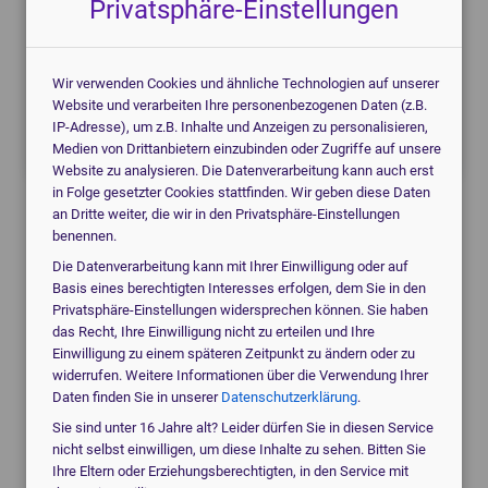
Privatsphäre-Einstellungen
Verbesserte Presets für die Beckenboden-
Untersuchung
Wir verwenden Cookies und ähnliche Technologien auf unserer
Weitere Verbesserungen
Website und verarbeiten Ihre personenbezogenen Daten (z.B.
Volle Kontrolle über Ihre Updates
IP-Adresse), um z.B. Inhalte und Anzeigen zu personalisieren,
Medien von Drittanbietern einzubinden oder Zugriffe auf unsere
Website zu analysieren. Die Datenverarbeitung kann auch erst
in Folge gesetzter Cookies stattfinden. Wir geben diese Daten
Präzisere Untersuchungen
an Dritte weiter, die wir in den Privatsphäre-Einstellungen
benennen.
durch Focal Zone
Die Datenverarbeitung kann mit Ihrer Einwilligung oder auf
Basis eines berechtigten Interesses erfolgen, dem Sie in den
Advanced Control
Privatsphäre-Einstellungen widersprechen können. Sie haben
das Recht, Ihre Einwilligung nicht zu erteilen und Ihre
Einwilligung zu einem späteren Zeitpunkt zu ändern oder zu
widerrufen. Weitere Informationen über die Verwendung Ihrer
Daten finden Sie in unserer
Datenschutzerklärung
.
Sie sind unter 16 Jahre alt? Leider dürfen Sie in diesen Service
nicht selbst einwilligen, um diese Inhalte zu sehen. Bitten Sie
Ihre Eltern oder Erziehungsberechtigten, in den Service mit