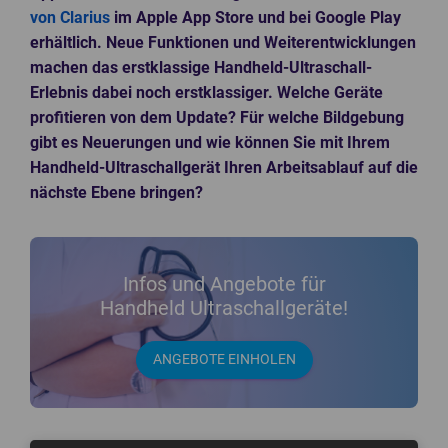
Knochendichtemessgeräte
Mammographiegeräte
von Clarius
im Apple App Store und bei Google Play
CT-Geräte
Mobile Röntgengeräte
erhältlich. Neue Funktionen und Weiterentwicklungen
machen das erstklassige Handheld-Ultraschall-
Patientenmonitore
Röntgendetektoren
Erlebnis dabei noch erstklassiger. Welche Geräte
POCT-Geräte
Speicherfolienscanner
profitieren von dem Update? Für welche Bildgebung
Endoskope
Veterinär Röntgengeräte
gibt es Neuerungen und wie können Sie mit Ihrem
Handheld-Ultraschallgerät Ihren Arbeitsablauf auf die
3D-Drucker Dental
nächste Ebene bringen?
Infos und Angebote für
Handheld Ultraschallgeräte!
ANGEBOTE EINHOLEN