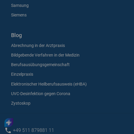
Samsung
Siemens
Blog
Abrechnung in der Arztpraxis
Bildgebende Verfahren in der Medizin
Berufsausübungsgemeinschaft
Einzelpraxis
Elektronischer Heilberufsausweis (eHBA)
UVC-Desinfektion gegen Corona
Zystoskop
phone
+49 511 879881 11