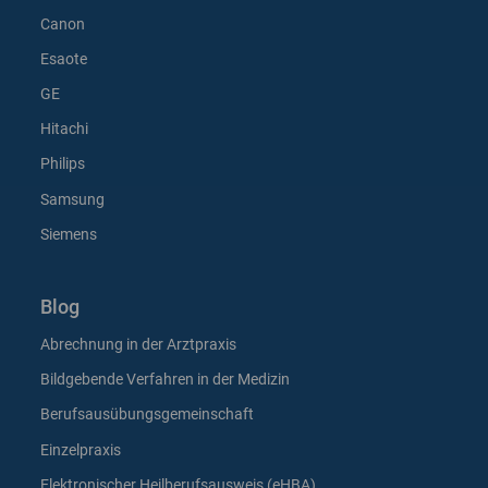
Canon
Esaote
GE
Hitachi
Philips
Samsung
Siemens
Blog
Abrechnung in der Arztpraxis
Bildgebende Verfahren in der Medizin
Berufsausübungsgemeinschaft
Einzelpraxis
Elektronischer Heilberufsausweis (eHBA)