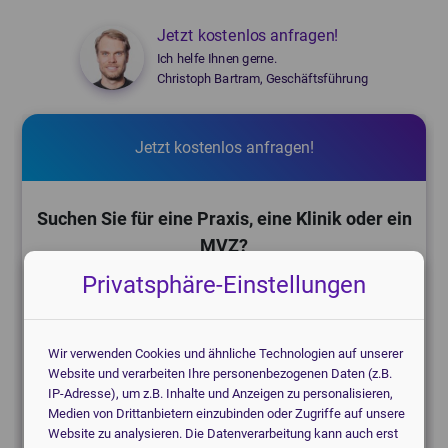
Jetzt kostenlos anfragen!
Ich helfe Ihnen gerne.
Christoph Bartram, Geschäftsführung
Jetzt kostenlos anfragen!
Suchen Sie für eine Praxis, eine Klinik oder ein
MVZ?
Privatsphäre-Einstellungen
medical_services
Praxis
Wir verwenden Cookies und ähnliche Technologien auf unserer
Website und verarbeiten Ihre personenbezogenen Daten (z.B.
domain
Klinik / MVZ
IP-Adresse), um z.B. Inhalte und Anzeigen zu personalisieren,
Medien von Drittanbietern einzubinden oder Zugriffe auf unsere
Website zu analysieren. Die Datenverarbeitung kann auch erst