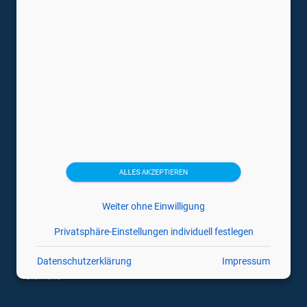
Tragbare Ultraschallgeräte
Trächtigkeitsdiagnosegeräte
Ultraschallsonden
Veterinärmedizin Ultraschallgeräte
Medizintechnikhersteller
Canon
Esaote
ALLES AKZEPTIEREN
GE
Weiter ohne Einwilligung
Hitachi
Privatsphäre-Einstellungen individuell festlegen
Philips
Samsung
Datenschutzerklärung
Impressum
Siemens