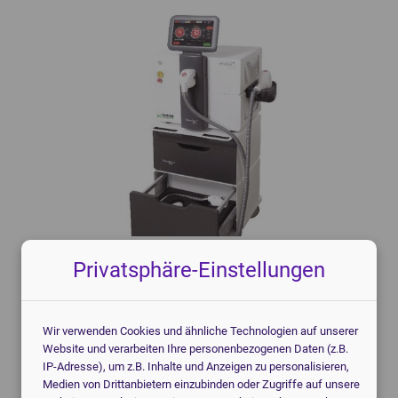
Knochendichtemessgeräte
Mammographiegeräte
CT-Geräte
Mobile Röntgengeräte
Patientenmonitore
Röntgendetektoren
POCT-Geräte
Speicherfolienscanner
Endoskope
Veterinär Röntgengeräte
3D-Drucker Dental
Privatsphäre-Einstellungen
Bitte stellen Sie eine Anfrage und wir prüfen ob dieses
oder ähnliche Modelle aktuell in Ihrer Region neu oder
gebraucht verfügbar sind. Hier gezeigte Daten sind
Wir verwenden Cookies und ähnliche Technologien auf unserer
unverbindlich und dienen der ersten Orientierung. Ggfs.
Website und verarbeiten Ihre personenbezogenen Daten (z.B.
wird das hier gezeigte Modell so nicht mehr produziert,
IP-Adresse), um z.B. Inhalte und Anzeigen zu personalisieren,
Medien von Drittanbietern einzubinden oder Zugriffe auf unsere
in diesem Fall würden wir, soweit möglich, Angebote