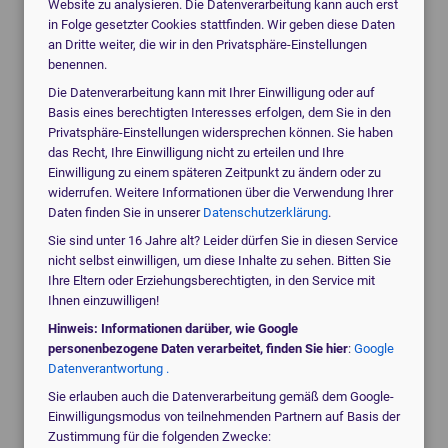
Website zu analysieren. Die Datenverarbeitung kann auch erst
für gebrauchte Geräte unterbreiten oder Ihnen neuere
in Folge gesetzter Cookies stattfinden. Wir geben diese Daten
Modelle vorschlagen.
an Dritte weiter, die wir in den Privatsphäre-Einstellungen
benennen.
expand_more
expand_more
Beschreibung
Ähnliche Produkte
Die Datenverarbeitung kann mit Ihrer Einwilligung oder auf
Basis eines berechtigten Interesses erfolgen, dem Sie in den
Privatsphäre-Einstellungen widersprechen können. Sie haben
das Recht, Ihre Einwilligung nicht zu erteilen und Ihre
intros Medical Laser
Einwilligung zu einem späteren Zeitpunkt zu ändern oder zu
eneka:pro
Beschreibung
widerrufen. Weitere Informationen über die Verwendung Ihrer
Daten finden Sie in unserer
Datenschutzerklärung
.
Sie sind unter 16 Jahre alt? Leider dürfen Sie in diesen Service
Der eneka:pro Epilationslaser von intros Medical Laser
nicht selbst einwilligen, um diese Inhalte zu sehen. Bitten Sie
ist mit seinen zwei Wellenlängen, den bis zu 5.000
Ihre Eltern oder Erziehungsberechtigten, in den Service mit
Watt Leistung und dem integrierten Kontakt-
Ihnen einzuwilligen!
Kühlsystem ein absolutes High-End Diodenlasersystem
Hinweis: Informationen darüber, wie Google
und eine der besten Alternativen zu IPL-Systemen.
personenbezogene Daten verarbeitet, finden Sie hier
:
Google
Datenverantwortung .
Dank innovativer Technologien lassen sich bereits von
Sie erlauben auch die Datenverarbeitung gemäß dem Google-
der ersten Sitzung an ausgezeichnete Ergebnisse
Einwilligungsmodus von teilnehmenden Partnern auf Basis der
erreichen. Dabei steht die Sicherheit keines Falls der
Zustimmung für die folgenden Zwecke: