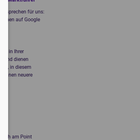
n sprechen für uns:
Sternen auf Google
ell in Ihrer
ch und dienen
iert, in diesem
er Ihnen neuere
brauch am Point