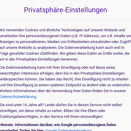
Beantworten Sie einige 
när Röntgengeräte
Privatsphäre-Einstellungen
60% Complete
In welcher Fac
Wir verwenden Cookies und ähnliche Technologien auf unserer Website und
verarbeiten Ihre personenbezogenen Daten (z.B. IP-Adresse), um z.B. Inhalte un
Allgemeinmedizin
Anzeigen zu personalisieren, Medien von Drittanbietern einzubinden oder Zugrif
auf unsere Website zu analysieren. Die Datenverarbeitung kann auch erst in
Innere Medizin
Folge gesetzter Cookies stattfinden. Wir geben diese Daten an Dritte weiter, die
wir in den Privatsphäre-Einstellungen benennen.
Pädiatrie
Die Datenverarbeitung kann mit Ihrer Einwilligung oder auf Basis eines
Veterinärmedizinisc
berechtigten Interesses erfolgen, dem Sie in den Privatsphäre-Einstellungen
widersprechen können. Sie haben das Recht, Ihre Einwilligung nicht zu erteilen
Angiologie / Kardio
und Ihre Einwilligung zu einem späteren Zeitpunkt zu ändern oder zu widerrufen.
Weitere Informationen über die Verwendung Ihrer Daten finden Sie in unserer
Anästhesie
Datenschutzerklärung
.
Weitere Anwendung
Sie sind unter 16 Jahre alt? Leider dürfen Sie in diesen Service nicht selbst
einwilligen, um diese Inhalte zu sehen. Bitten Sie Ihre Eltern oder
Erziehungsberechtigten, in den Service mit Ihnen einzuwilligen!
Hinweis: Informationen darüber, wie Google personenbezogene Daten
CHT DEM ORIGINAL
verarbeitet, finden Sie hier
:
Google Datenverantwortung .