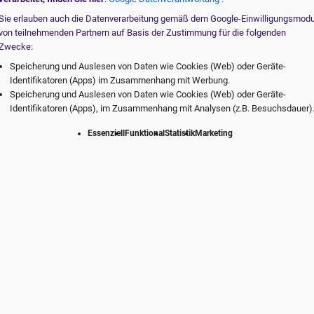
Sie erlauben auch die Datenverarbeitung gemäß dem Google-Einwilligungsmod
von teilnehmenden Partnern auf Basis der Zustimmung für die folgenden
Zwecke:
Speicherung und Auslesen von Daten wie Cookies (Web) oder Geräte-
Identifikatoren (Apps) im Zusammenhang mit Werbung.
Speicherung und Auslesen von Daten wie Cookies (Web) oder Geräte-
Identifikatoren (Apps), im Zusammenhang mit Analysen (z.B. Besuchsdauer)
Essenziell
Funktional
Statistik
Marketing
te vom digitalen Marktführer. Individuell f
Praxis.
rvice
Erfolg durch Erfahrung
Der digi