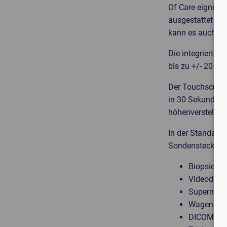
Of Care eignet.
ausgestattet wir
kann es auch fü
Die integrierte 
bis zu +/- 20 Gr
Der Touchscreen 
in 30 Sekunden 
höhenverstellbar
In der Standard
Sondensteckplat
Biopsie-Ki
Videodruck
Supernade
Wagen (TR
DICOM 3.0