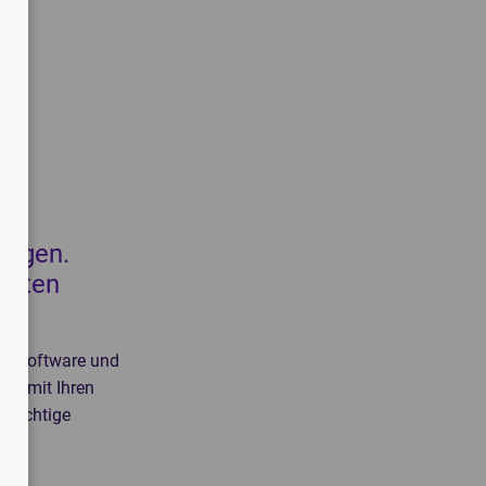
ungen.
rsten
hre Software und
ung mit Ihren
s richtige