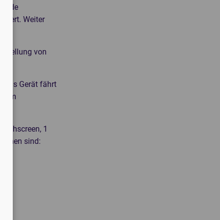
sonde
essert. Weiter
instellung von
 Das Gerät fährt
10 cm
Touchscreen, 1
tionen sind: