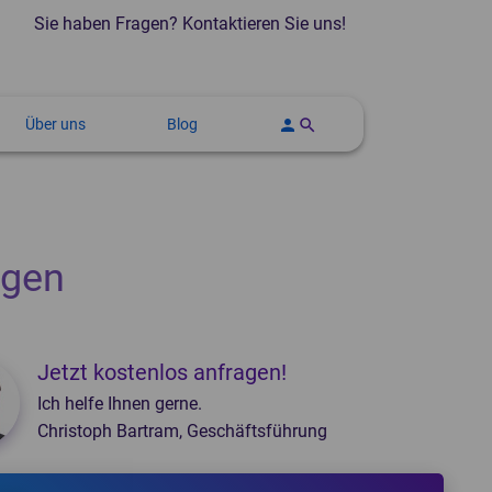
Sie haben Fragen? Kontaktieren Sie uns!
Über uns
Blog
person
search
strumentenaufbereitung
oßwellengeräte
Autoklaven und Sterilisatoren
Thermodesinfektoren
CT-Geräte
Steckbeckenspüler
ngen
Jetzt kostenlos anfragen!
Ich helfe Ihnen gerne.
Christoph Bartram, Geschäftsführung