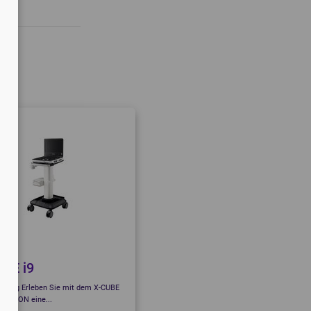
ION
CANON
BE i9
ibung Erleben Sie mit dem X-CUBE
Die Produktreihe der Aplio a-Serie,
LPINION eine...
bestehend aus dem “a”, “a450”...