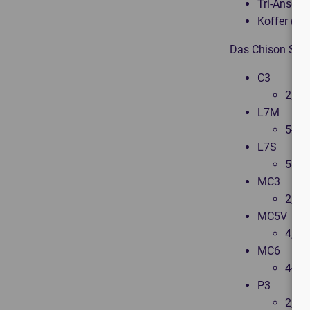
Tri-Anschl
Koffer (CS
Das Chison Sono
C3
2,5-
L7M
5-10
L7S
5-11
MC3
2,5-
MC5V
4,5-
MC6
4-8 
P3
2,5-