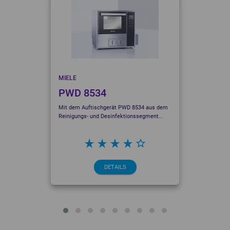
MIELE
PWD 8534
Mit dem Auftischgerät PWD 8534 aus dem
Reinigungs- und Desinfektionssegment...
star_rate
star_rate
star_rate
star_rate
star_outline
DETAILS