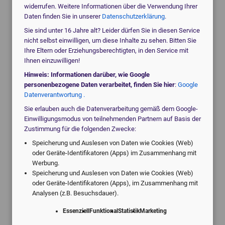
widerrufen. Weitere Informationen über die Verwendung Ihrer
Kostenlose Rückmeldung innerhalb
Daten finden Sie in unserer
Datenschutzerklärung
.
von 24 Stunden
Sie sind unter 16 Jahre alt? Leider dürfen Sie in diesen Service
nicht selbst einwilligen, um diese Inhalte zu sehen. Bitten Sie
Ihre Eltern oder Erziehungsberechtigten, in den Service mit
Ihnen einzuwilligen!
Hinweis: Informationen darüber, wie Google
personenbezogene Daten verarbeitet, finden Sie hier
:
Google
Datenverantwortung .
Sie erlauben auch die Datenverarbeitung gemäß dem Google-
Einwilligungsmodus von teilnehmenden Partnern auf Basis der
Erfolg durch Erfahrung
Zustimmung für die folgenden Zwecke:
Aus über 15.000 Projekten im Jahr
Speicherung und Auslesen von Daten wie Cookies (Web)
wissen wir, worauf es ankommt
oder Geräte-Identifikatoren (Apps) im Zusammenhang mit
Werbung.
Speicherung und Auslesen von Daten wie Cookies (Web)
oder Geräte-Identifikatoren (Apps), im Zusammenhang mit
Analysen (z.B. Besuchsdauer).
Essenziell
Funktional
Statistik
Marketing