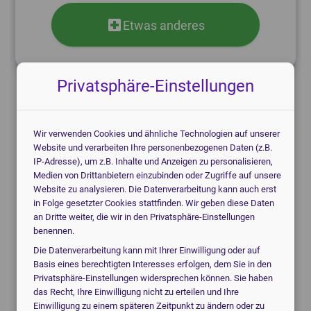
local_hospital
Etwas anderes
Privatsphäre-Einstellungen
Wir verwenden Cookies und ähnliche Technologien auf unserer
Website und verarbeiten Ihre personenbezogenen Daten (z.B.
Angebote vom digitalen Marktführer.
IP-Adresse), um z.B. Inhalte und Anzeigen zu personalisieren,
Medien von Drittanbietern einzubinden oder Zugriffe auf unsere
Individuell für Ihre Praxis.
Website zu analysieren. Die Datenverarbeitung kann auch erst
in Folge gesetzter Cookies stattfinden. Wir geben diese Daten
an Dritte weiter, die wir in den Privatsphäre-Einstellungen
benennen.
Die Datenverarbeitung kann mit Ihrer Einwilligung oder auf
Basis eines berechtigten Interesses erfolgen, dem Sie in den
Privatsphäre-Einstellungen widersprechen können. Sie haben
das Recht, Ihre Einwilligung nicht zu erteilen und Ihre
Schneller Service
Einwilligung zu einem späteren Zeitpunkt zu ändern oder zu