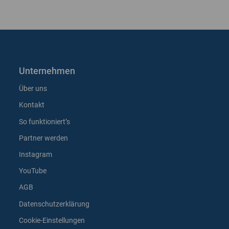
Unternehmen
Über uns
Kontakt
So funktioniert’s
Partner werden
Instagram
YouTube
AGB
Datenschutzerklärung
Cookie-Einstellungen