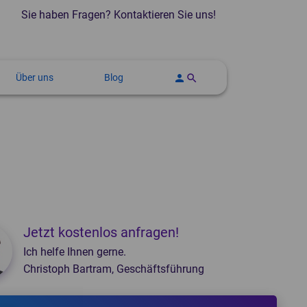
Sie haben Fragen? Kontaktieren Sie uns!
Über uns
Blog
person
search
strumentenaufbereitung
oßwellengeräte
Autoklaven und Sterilisatoren
Thermodesinfektoren
CT-Geräte
Steckbeckenspüler
Jetzt kostenlos anfragen!
Ich helfe Ihnen gerne.
Christoph Bartram, Geschäftsführung