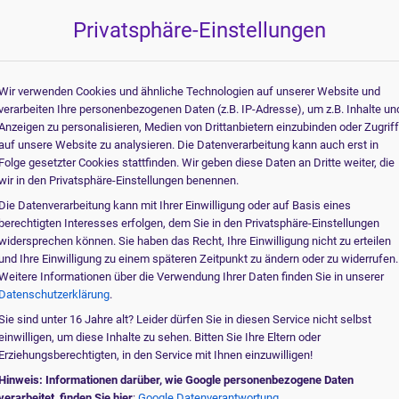
Beantworten Sie einige 
när Röntgengeräte
Privatsphäre-Einstellungen
60% Complete
In welcher Fac
Wir verwenden Cookies und ähnliche Technologien auf unserer Website und
verarbeiten Ihre personenbezogenen Daten (z.B. IP-Adresse), um z.B. Inhalte un
Allgemeinmedizin
Anzeigen zu personalisieren, Medien von Drittanbietern einzubinden oder Zugrif
auf unsere Website zu analysieren. Die Datenverarbeitung kann auch erst in
Innere Medizin
Folge gesetzter Cookies stattfinden. Wir geben diese Daten an Dritte weiter, die
wir in den Privatsphäre-Einstellungen benennen.
Pädiatrie
Die Datenverarbeitung kann mit Ihrer Einwilligung oder auf Basis eines
Veterinärmedizinisc
berechtigten Interesses erfolgen, dem Sie in den Privatsphäre-Einstellungen
widersprechen können. Sie haben das Recht, Ihre Einwilligung nicht zu erteilen
Angiologie / Kardio
und Ihre Einwilligung zu einem späteren Zeitpunkt zu ändern oder zu widerrufen.
Weitere Informationen über die Verwendung Ihrer Daten finden Sie in unserer
Anästhesie
Datenschutzerklärung
.
Weitere Anwendung
Sie sind unter 16 Jahre alt? Leider dürfen Sie in diesen Service nicht selbst
einwilligen, um diese Inhalte zu sehen. Bitten Sie Ihre Eltern oder
Erziehungsberechtigten, in den Service mit Ihnen einzuwilligen!
Hinweis: Informationen darüber, wie Google personenbezogene Daten
CHT DEM ORIGINAL
verarbeitet, finden Sie hier
:
Google Datenverantwortung .