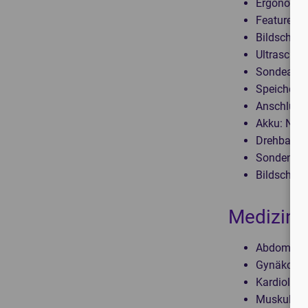
Ergonomie
Features:
Bildschirm
Ultraschal
Sondeansc
Speicher:
Anschlüss
Akku:
Nein
Drehbar:
J
Sondenste
Bildschirm
Medizini
Abdomen
Gynäkologi
Kardiologi
Muskuloske