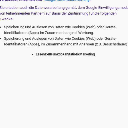
Sie erlauben auch die Datenverarbeitung gemäß dem Google-Einwilligungsmod
von teilnehmenden Partnern auf Basis der Zustimmung für die folgenden
Zwecke:
Speicherung und Auslesen von Daten wie Cookies (Web) oder Geräte-
Identifikatoren (Apps) im Zusammenhang mit Werbung.
Speicherung und Auslesen von Daten wie Cookies (Web) oder Geräte-
Identifikatoren (Apps), im Zusammenhang mit Analysen (z.B. Besuchsdauer)
Essenziell
Funktional
Statistik
Marketing
te vom digitalen Marktführer. Individuell f
Praxis.
rvice
Erfolg durch Erfahrung
Der digi