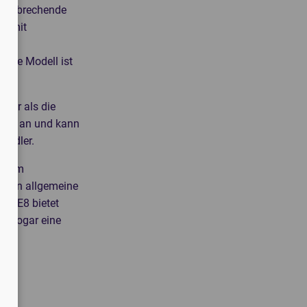
 bahnbrechende
on mit
d
este Modell ist
urer als die
000 € an und kann
Händler.
allem
assen allgemeine
as E8 bietet
et sogar eine