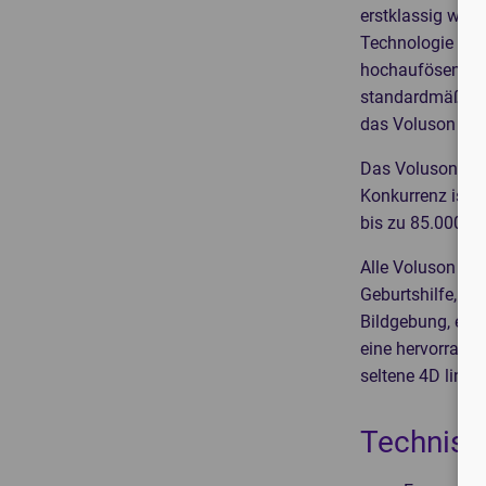
erstklassig war,
Technologie von
hochaufösender 
standardmäßig m
das Voluson E8
Das Voluson E8 i
Konkurrenz ist. 
bis zu 85.000 € 
Alle Voluson Ult
Geburtshilfe, G
Bildgebung, erwa
eine hervorragen
seltene 4D line
Technisc