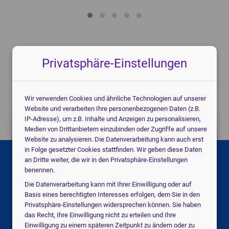
Angebote für
Medizinprodukte
vom
Privatsphäre-Einstellungen
digitalen Marktführer.
Individuell für Ihre Praxis.
Wir verwenden Cookies und ähnliche Technologien auf unserer
Website und verarbeiten Ihre personenbezogenen Daten (z.B.
IP-Adresse), um z.B. Inhalte und Anzeigen zu personalisieren,
Jetzt kostenlos anfragen!
Medien von Drittanbietern einzubinden oder Zugriffe auf unsere
Website zu analysieren. Die Datenverarbeitung kann auch erst
in Folge gesetzter Cookies stattfinden. Wir geben diese Daten
an Dritte weiter, die wir in den Privatsphäre-Einstellungen
Suchen Sie für eine Praxis, eine Klinik oder
benennen.
ein MVZ?
Die Datenverarbeitung kann mit Ihrer Einwilligung oder auf
Basis eines berechtigten Interesses erfolgen, dem Sie in den
Privatsphäre-Einstellungen widersprechen können. Sie haben
medical_services
Praxis
das Recht, Ihre Einwilligung nicht zu erteilen und Ihre
Einwilligung zu einem späteren Zeitpunkt zu ändern oder zu