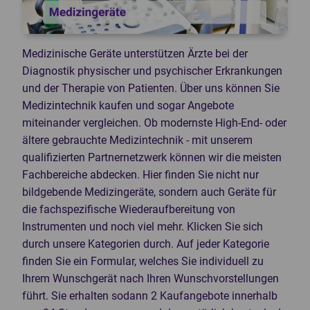
Knochendichtemessgeräte
Mammographiegeräte
CT-Geräte
Mobile Röntgengeräte
Patientenmonitore
Röntgendetektoren
Medizinische Geräte unterstützen Ärzte bei der
Diagnostik physischer und psychischer Erkrankungen
POCT-Geräte
Speicherfolienscanner
und der Therapie von Patienten. Über uns können Sie
Endoskope
Veterinär Röntgengeräte
Medizintechnik kaufen und sogar Angebote
3D-Drucker Dental
miteinander vergleichen. Ob modernste High-End- oder
ältere gebrauchte Medizintechnik - mit unserem
qualifizierten Partnernetzwerk können wir die meisten
Fachbereiche abdecken. Hier finden Sie nicht nur
bildgebende Medizingeräte, sondern auch Geräte für
die fachspezifische Wiederaufbereitung von
Instrumenten und noch viel mehr. Klicken Sie sich
durch unsere Kategorien durch. Auf jeder Kategorie
finden Sie ein Formular, welches Sie individuell zu
Ihrem Wunschgerät nach Ihren Wunschvorstellungen
führt. Sie erhalten sodann 2 Kaufangebote innerhalb