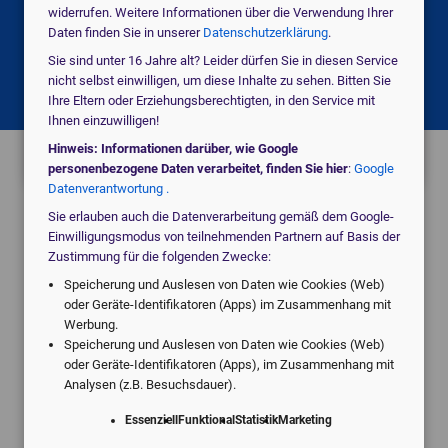
widerrufen. Weitere Informationen über die Verwendung Ihrer
Daten finden Sie in unserer
Datenschutzerklärung
.
domain
Klinik / MVZ
Sie sind unter 16 Jahre alt? Leider dürfen Sie in diesen Service
nicht selbst einwilligen, um diese Inhalte zu sehen. Bitten Sie
Ihre Eltern oder Erziehungsberechtigten, in den Service mit
local_hospital
Ihnen einzuwilligen!
Etwas anderes
Hinweis: Informationen darüber, wie Google
personenbezogene Daten verarbeitet, finden Sie hier
:
Google
Datenverantwortung .
Sie erlauben auch die Datenverarbeitung gemäß dem Google-
Einwilligungsmodus von teilnehmenden Partnern auf Basis der
Zustimmung für die folgenden Zwecke:
Angebote vom digitalen Marktführer.
Speicherung und Auslesen von Daten wie Cookies (Web)
Individuell für Ihre Praxis.
oder Geräte-Identifikatoren (Apps) im Zusammenhang mit
Werbung.
Speicherung und Auslesen von Daten wie Cookies (Web)
oder Geräte-Identifikatoren (Apps), im Zusammenhang mit
Analysen (z.B. Besuchsdauer).
Essenziell
Funktional
Statistik
Marketing